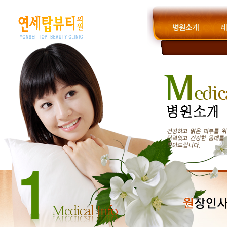
병원소개
레
원장인사말
진료안내
옐로우
모자이크
스펙