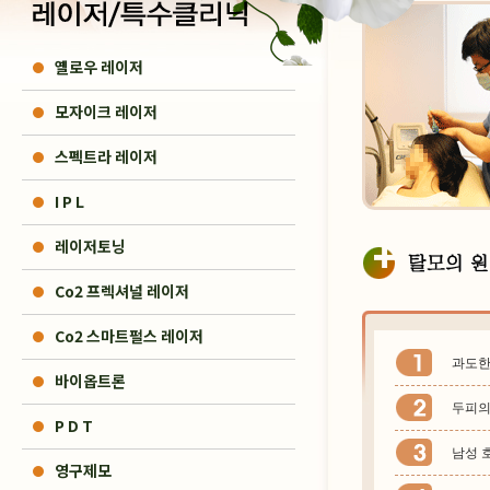
옐로우 레이저
모자이크 레이저
스펙트라 레이저
I P L
레이저토닝
Co2 프렉셔널 레이저
Co2 스마트펄스 레이저
과도한
바이옵트론
두피의
P D T
남성 호
영구제모