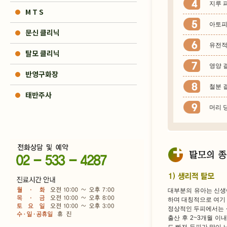
지루 
M T S
아토피
문신 클리닉
유전적
탈모 클리닉
영양 
반영구화장
철분 
태반주사
머리 
대부분의 유아는 신생
하며 대칭적으로 여기 
정상적인 두피에서는 
출산 후 2~3개월 이