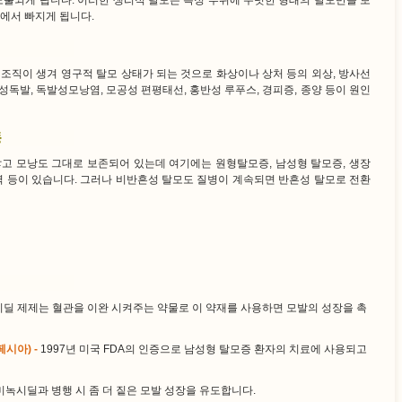
노출되게 됩니다. 이러한 생리적 탈모는 특정 부위에 뚜렷한 형태의 탈모반을 보
에서 빠지게 됩니다.
조직이 생겨 영구적 탈모 상태가 되는 것으로 화상이나 상처 등의 외상, 방사선
가성독발, 독발성모낭염, 모공성 편평태선, 홍반성 루푸스, 경피증, 종양 등이 원인
않고 모낭도 그대로 보존되어 있는데 여기에는 원형탈모증, 남성형 탈모증, 생장
벽 등이 있습니다. 그러나 비반흔성 탈모도 질병이 계속되면 반흔성 탈모로 전환
딜 제제는 혈관을 이완 시켜주는 약물로 이 약재를 사용하면 모발의 성장을 촉
시아) -
1997년 미국 FDA의 인증으로 남성형 탈모증 환자의 치료에 사용되고
미녹시딜과 병행 시 좀 더 짙은 모발 성장을 유도합니다.