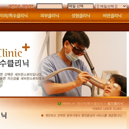
@
이저/특수클리닉
피부클리닉
성형클리닉
비만클리닉
병원둘러보기
찾아오시는길
트라
IPL
레이저토닝
CO2 FL
CO2 L
바이옵트론
PDT
영구제모
MTS
문신
탈모
반영
기미
주근깨/잡티
점/검버섯
모공
여드름
주름/탄력
홍조/모세혈관확장
다크써클
보톡스
필러
메조테라피
HPL(지방용해술)
클라투 냉각지방분해술
의료상담
비용문의
공지사
Home >>
레이저/특수클리닉 >
탈모클리닉