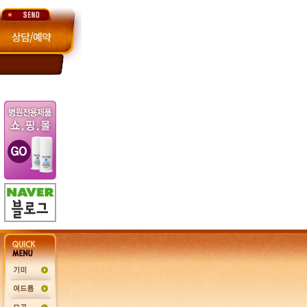
상담/예약
구화장
태반주사
튼살
카복시테라피
항
진료예약