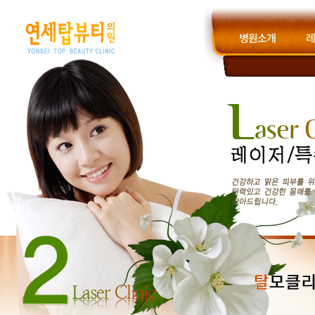
병원소개
레
원장인사말
진료안내
옐로우
모자이크
스펙